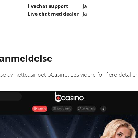
livechat support
Ja
Live chat med dealer
Ja
oanmeldelse
e av nettcasinoet bCasino. Les videre for flere detalje