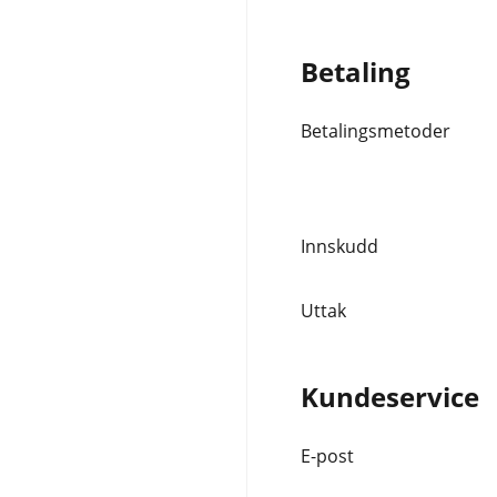
Betaling
Betalingsmetoder
Innskudd
Uttak
Kundeservice
E-post