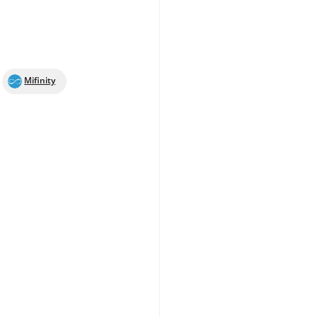
Mifinity