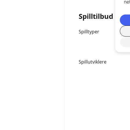
ne
Spilltilbud
Spilltyper
Spillutviklere