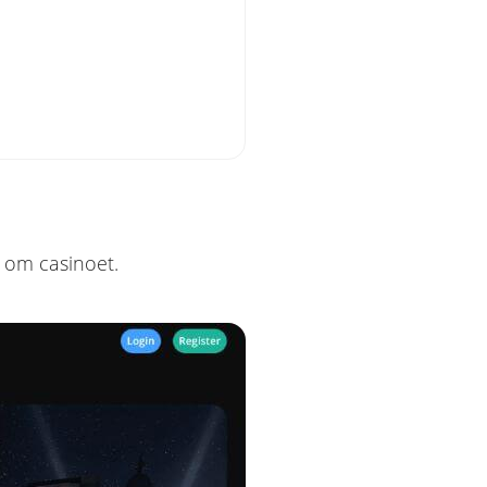
r om casinoet.