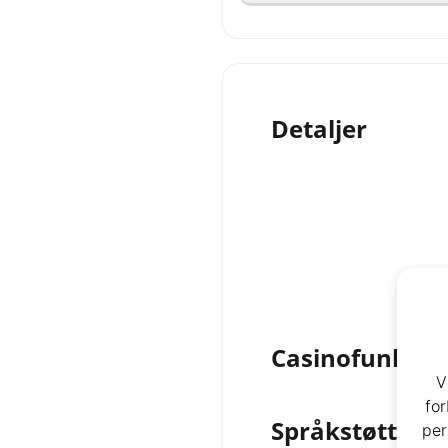
Detaljer
Casinofunksjo
V
for
Språkstøtte
per