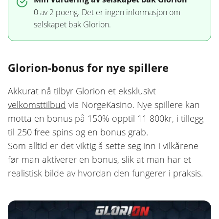
0 av 2 poeng. Det er ingen informasjon om
selskapet bak Glorion.
Glorion-bonus for nye spillere
Akkurat nå tilbyr Glorion et eksklusivt
velkomsttilbud
via NorgeKasino. Nye spillere kan
motta en bonus på 150% opptil 11 800kr, i tillegg
til 250 free spins og en bonus grab.
Som alltid er det viktig å sette seg inn i vilkårene
før man aktiverer en bonus, slik at man har et
realistisk bilde av hvordan den fungerer i praksis.