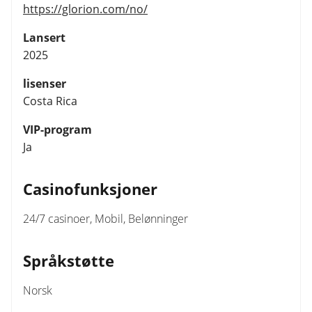
https://glorion.com/no/
Lansert
2025
lisenser
Costa Rica
VIP-program
Ja
Casinofunksjoner
24/7 casinoer, Mobil, Belønninger
Språkstøtte
Norsk