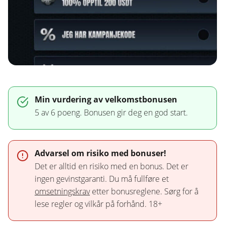
Min vurdering av velkomstbonusen
5 av 6 poeng. Bonusen gir deg en god start.
Advarsel om risiko med bonuser!
Det er alltid en risiko med en bonus. Det er
ingen gevinstgaranti. Du må fullføre et
omsetningskrav
etter bonusreglene. Sørg for å
lese regler og vilkår på forhånd. 18+