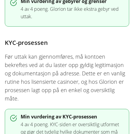
Min vurdering av gebyrer og grenser
4 av 4 poeng. Glorion tar ikke ekstra gebyr ved
uttak.
KYC-prosessen
Før uttak kan gjennomføres, må kontoen
bekreftes ved at du laster opp gyldig legitimasjon
og dokumentasjon på adresse. Dette er en vanlig
rutine hos lisensierte casinoer, og hos Glorion er
prosessen lagt opp på en enkel og oversiktlig
måte.
Min vurdering av KYC-prosessen
4 av 4 poeng. KYC-siden er oversiktlig utformet
og gjør det tydelig hvilke dokumenter som må