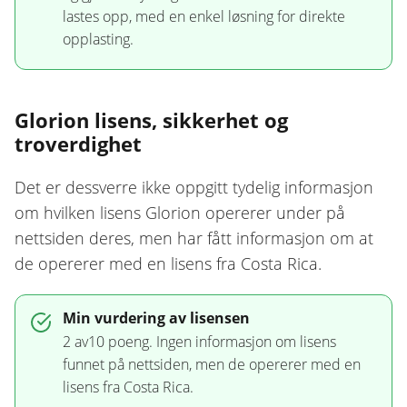
lastes opp, med en enkel løsning for direkte
opplasting.
Glorion lisens, sikkerhet og
troverdighet
Det er dessverre ikke oppgitt tydelig informasjon
om hvilken lisens Glorion opererer under på
nettsiden deres, men har fått informasjon om at
de opererer med en lisens fra Costa Rica.
Min vurdering av lisensen
2 av10 poeng. Ingen informasjon om lisens
funnet på nettsiden, men de opererer med en
lisens fra Costa Rica.