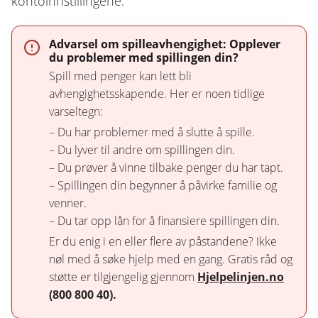
kontoinnstillingene.
Advarsel om spilleavhengighet: Opplever
du problemer med spillingen din?
Spill med penger kan lett bli
avhengighetsskapende. Her er noen tidlige
varseltegn:
– Du har problemer med å slutte å spille.
– Du lyver til andre om spillingen din.
– Du prøver å vinne tilbake penger du har tapt.
– Spillingen din begynner å påvirke familie og
venner.
– Du tar opp lån for å finansiere spillingen din.
Er du enig i en eller flere av påstandene? Ikke
nøl med å søke hjelp med en gang. Gratis råd og
støtte er tilgjengelig gjennom
Hjelpelinjen.no
(800 800 40).