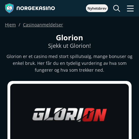
Nyhetsbrev
Hjem
Casinoanmeldelser
Glorion
Sjekk ut Glorion!
Glorion er et casino med stort spillutvalg, mange bonuser og
enkel bruk. Her får du en tydelig vurdering av hva som
fungerer og hva som trekker ned.