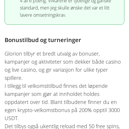
4 av 6 poeng. Vilkårene er tydelige og ganske
standard, men jeg skulle ønske det var et litt
lavere omsetningskrav.
Bonustilbud og turneringer
Glorion tilbyr et bredt utvalg av bonuser,
kampanjer og aktiviteter som dekker både casino
og live casino, og gir variasjon for ulike typer
spillere.
I tillegg til velkomsttilbud finnes det løpende
kampanjer som gjør at innholdet holdes
oppdatert over tid. Blant tilbudene finner du en
egen krypto-velkomstbonus på 200% opptil 3000
USDT.
Det tilbys også ukentlig reload med 50 free spins,