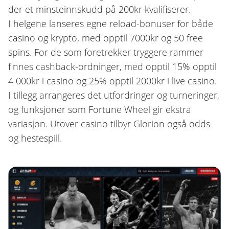
der et minsteinnskudd på 200kr kvalifiserer.
I helgene lanseres egne reload-bonuser for både
casino og krypto, med opptil 7000kr og 50 free
spins. For de som foretrekker tryggere rammer
finnes cashback-ordninger, med opptil 15% opptil
4 000kr i casino og 25% opptil 2000kr i live casino.
I tillegg arrangeres det utfordringer og turneringer,
og funksjoner som Fortune Wheel gir ekstra
variasjon. Utover casino tilbyr Glorion også odds
og hestespill.