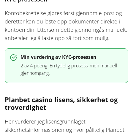
Kontobekreftelse gjøres først gjennom e-post og
deretter kan du laste opp dokumenter direkte i
kontoen din. Ettersom dette gjennomgås manuelt,
anbefaler jeg å laste opp så fort som mulig.
Min vurdering av KYC-prosessen
2 av 4 poeng. En tydelig prosess, men manuell
gjennomgang.
Planbet casino lisens, sikkerhet og
troverdighet
Her vurderer jeg lisensgrunnlaget,
sikkerhetsinformasjonen og hvor pålitelig Planbet