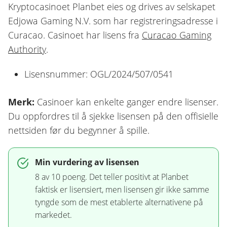
Kryptocasinoet Planbet eies og drives av selskapet
Edjowa Gaming N.V. som har registreringsadresse i
Curacao. Casinoet har lisens fra
Curacao Gaming
Authority
.
Lisensnummer: OGL/2024/507/0541
Merk:
Casinoer kan enkelte ganger endre lisenser.
Du oppfordres til å sjekke lisensen på den offisielle
nettsiden før du begynner å spille.
Min vurdering av lisensen
8 av 10 poeng. Det teller positivt at Planbet
faktisk er lisensiert, men lisensen gir ikke samme
tyngde som de mest etablerte alternativene på
markedet.