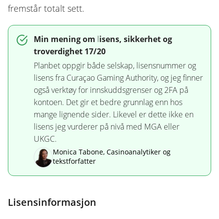
fremstår totalt sett.
Min mening om
l
isens, sikkerhet og
troverdighet 17/20
Planbet oppgir både selskap, lisensnummer og
lisens fra Curaçao Gaming Authority, og jeg finner
også verktøy for innskuddsgrenser og 2FA på
kontoen. Det gir et bedre grunnlag enn hos
mange lignende sider. Likevel er dette ikke en
lisens jeg vurderer på nivå med MGA eller
UKGC.
Monica Tabone, Casinoanalytiker og
tekstforfatter
Lisensinformasjon