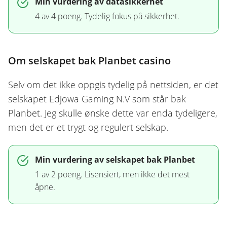
Min vurdering av datasikkerhet
4 av 4 poeng. Tydelig fokus på sikkerhet.
Om selskapet bak Planbet casino
Selv om det ikke oppgis tydelig på nettsiden, er det
selskapet Edjowa Gaming N.V som står bak
Planbet. Jeg skulle ønske dette var enda tydeligere,
men det er et trygt og regulert selskap.
Min vurdering av selskapet bak Planbet
1 av 2 poeng. Lisensiert, men ikke det mest
åpne.