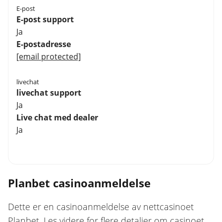
E-post
E-post support
Ja
E-postadresse
[email protected]
livechat
livechat support
Ja
Live chat med dealer
Ja
Planbet casinoanmeldelse
Dette er en casinoanmeldelse av nettcasinoet
Planbet. Les videre for flere detaljer om casinoet.