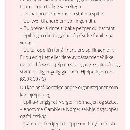
Her er noen tidlige varseltegn:
– Du har problemer med å slutte å spille.
– Du lyver til andre om spillingen din.
– Du prøver å vinne tilbake penger du har tapt.
– Spillingen din begynner å påvirke familie og
venner.
– Du tar opp lån for å finansiere spillingen din.
Er du enig i ett eller flere av påstandene? Ikke
nøl med å søke hjelp med en gang. Gratis råd og
støtte er tilgjengelig gjennom
Hjelpelinjen.no
(800 800 40).
Du kan også kontakte andre organisasjoner som
kan hjelpe deg:
–
Spillavhengighet Norge
: informasjon og støtte.
–
Anonyme Gamblere Norge
: selvhjelpsgrupper
og fellesskap.
–
Gamban
: Tredjeparts-app som tilbyr tekniske