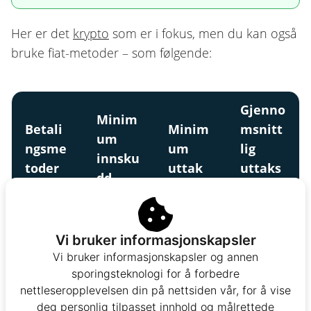
Her er det
krypto
som er i fokus, men du kan også
bruke fiat-metoder – som følgende:
Gjenno
Minim
Betali
Minim
msnitt
um
ngsme
um
lig
innsku
toder
uttak
uttaks
dd
tid
Visa
/
Ma
1–3
Vi bruker informasjonskapsler
stercar
110 kr
110 kr
virkeda
Vi bruker informasjonskapsler og annen
d
ger
sporingsteknologi for å forbedre
nettleseropplevelsen din på nettsiden vår, for å vise
Revolut
10 euro
–
–
deg personlig tilpasset innhold og målrettede