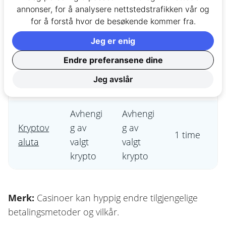
annonser, for å analysere nettstedstrafikken vår og
1–3
for å forstå hvor de besøkende kommer fra.
Bankov
100 kr
220 kr
virkeda
erføring
Jeg er enig
ger
Endre preferansene dine
24
Jeg avslår
Jeton
100 kr
110 kr
timer
Avhengi
Avhengi
Kryptov
g av
g av
1 time
aluta
valgt
valgt
krypto
krypto
Merk:
Casinoer kan hyppig endre tilgjengelige
betalingsmetoder og vilkår.