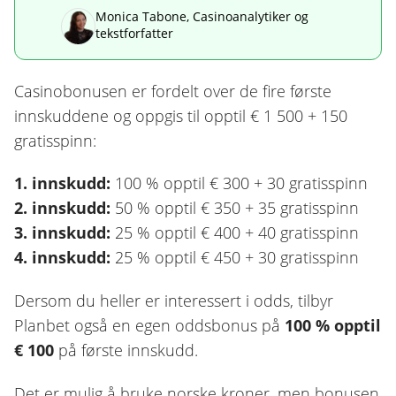
Monica Tabone, Casinoanalytiker og
tekstforfatter
Casinobonusen er fordelt over de fire første
innskuddene og oppgis til opptil € 1 500 + 150
gratisspinn:
1. innskudd:
100 % opptil € 300 + 30 gratisspinn
2. innskudd:
50 % opptil € 350 + 35 gratisspinn
3. innskudd:
25 % opptil € 400 + 40 gratisspinn
4. innskudd:
25 % opptil € 450 + 30 gratisspinn
Dersom du heller er interessert i odds, tilbyr
Planbet også en egen oddsbonus på
100 % opptil
€ 100
på første innskudd.
Det er mulig å bruke norske kroner, men bonusen