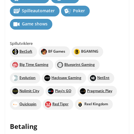
Spilleautomater
Poker
Game shows
Spillutviklere
BetSoft
BF Games
BGAMING
Big Time Gaming
Blueprint Gaming
Evolution
Hacksaw Gaming
NetEnt
Nolimit City
Play’n GO
Pragmatic Play
Quickspin
Red Tiger
Reel Kingdom
Betaling