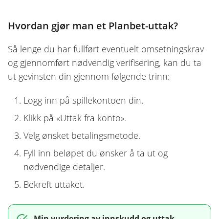
Hvordan gjør man et Planbet-uttak?
Så lenge du har fullført eventuelt omsetningskrav
og gjennomført nødvendig verifisering, kan du ta
ut gevinsten din gjennom følgende trinn:
Logg inn på spillekontoen din.
Klikk på «Uttak fra konto».
Velg ønsket betalingsmetode.
Fyll inn beløpet du ønsker å ta ut og
nødvendige detaljer.
Bekreft uttaket.
Min vurdering av innskudd og uttak