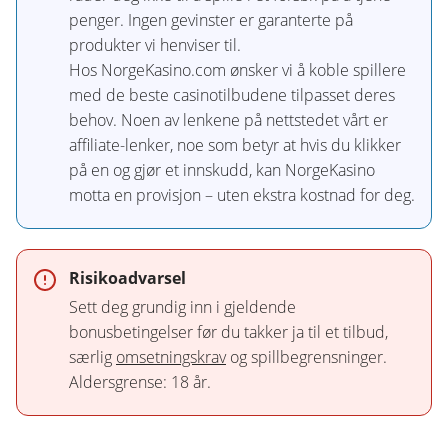
penger. Ingen gevinster er garanterte på
produkter vi henviser til.
Hos NorgeKasino.com ønsker vi å koble spillere
med de beste casinotilbudene tilpasset deres
behov. Noen av lenkene på nettstedet vårt er
affiliate-lenker, noe som betyr at hvis du klikker
på en og gjør et innskudd, kan NorgeKasino
motta en provisjon – uten ekstra kostnad for deg.
Risikoadvarsel
Sett deg grundig inn i gjeldende
bonusbetingelser før du takker ja til et tilbud,
særlig
omsetningskrav
og spillbegrensninger.
Aldersgrense: 18 år.