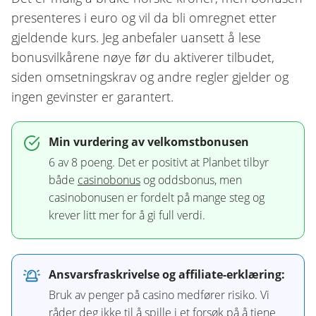
presenteres i euro og vil da bli omregnet etter
gjeldende kurs. Jeg anbefaler uansett å lese
bonusvilkårene nøye før du aktiverer tilbudet,
siden omsetningskrav og andre regler gjelder og
ingen gevinster er garantert.
Min vurdering av velkomstbonusen
6 av 8 poeng. Det er positivt at Planbet tilbyr
både
casinobonus
og oddsbonus, men
casinobonusen er fordelt på mange steg og
krever litt mer for å gi full verdi.
Ansvarsfraskrivelse og affiliate-erklæring:
Bruk av penger på casino medfører risiko. Vi
råder deg ikke til å spille i et forsøk på å tjene