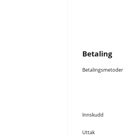
Betaling
Betalingsmetoder
Innskudd
Uttak