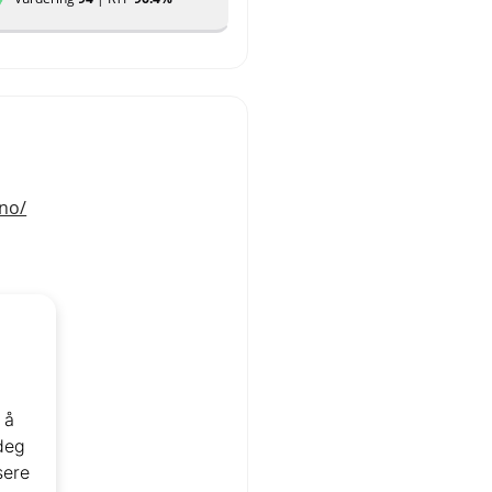
/no/
 å
 deg
sere