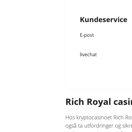
Kundeservice
E-post
livechat
Rich Royal cas
Hos kryptocasinoet Rich Roy
også ta utfordringer og sikr