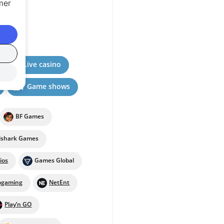
mer
Live casino
Game shows
BF Games
lshark Games
ios
Games Global
ogaming
NetEnt
Play’n GO