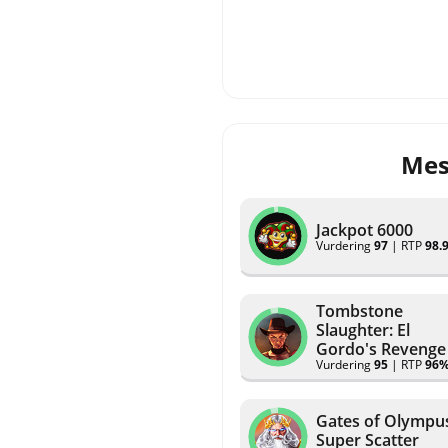
Mes
Jackpot 6000
Vurdering
97
| RTP
98.
Tombstone
Slaughter: El
Gordo's Revenge
Vurdering
95
| RTP
96
Gates of Olympu
Super Scatter