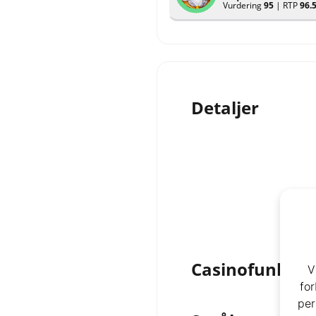
Vurdering
95
| RTP
96.
Detaljer
Casinofunksjo
V
for
per