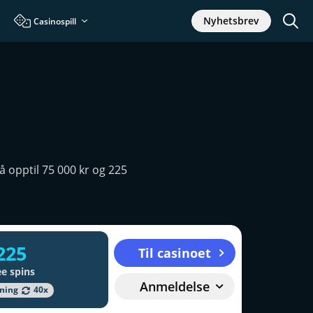
Nyhetsbrev
Casinospill
opptil 75 000 kr og 225
225
Til casinoet
ee spins
Anmeldelse
ning
40x