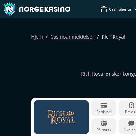
Casinobonus
Hjem
Casinoanmeldelser
Rich Royal
Rich Royal ønsker kong
Bankkort
Revolu
På norsk
Live ch