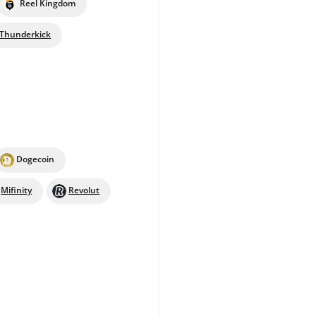
Reel Kingdom
Thunderkick
Dogecoin
Mifinity
Revolut