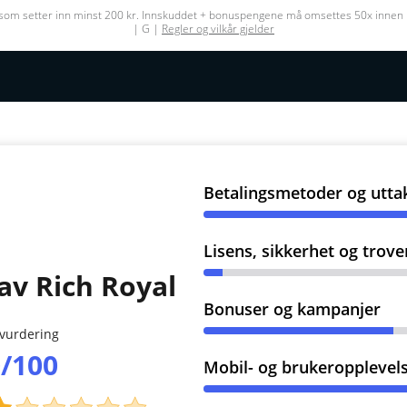
e som setter inn minst 200 kr. Innskuddet + bonuspengene må omsettes 50x inne
| G |
Regler og vilkår gjelder
Betalingsmetoder og utta
Lisens, sikkerhet og trove
av Rich Royal
Bonuser og kampanjer
lvurdering
/100
Mobil- og brukeropplevel