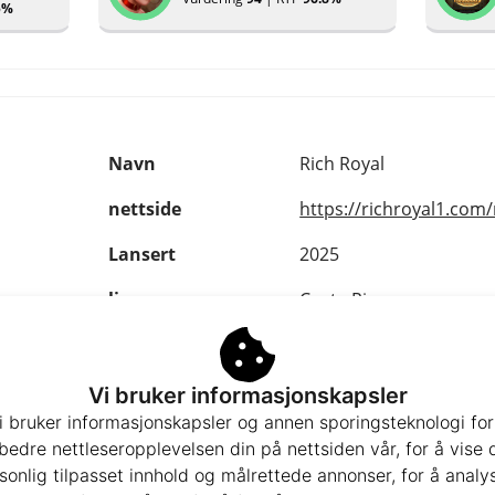
5%
Navn
Rich Royal
nettside
https://richroyal1.com
Lansert
2025
lisenser
Costa Rica
VIP-program
Ja
Vi bruker informasjonskapsler
ner
Mobil, Belønninger
i bruker informasjonskapsler og annen sporingsteknologi for
bedre nettleseropplevelsen din på nettsiden vår, for å vise
sonlig tilpasset innhold og målrettede annonser, for å analy