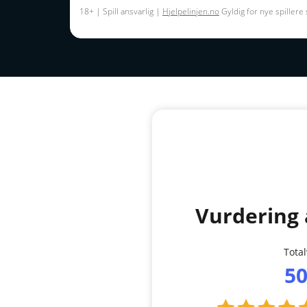
18+ | Spill ansvarlig |
Hjelpelinjen.no
Gyldig for nye spiller
Vurdering 
Tota
50