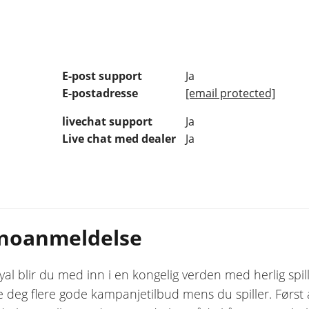
E-post support
Ja
E-postadresse
[email protected]
livechat support
Ja
Live chat med dealer
Ja
inoanmeldelse
al blir du med inn i en kongelig verden med herlig spi
e deg flere gode kampanjetilbud mens du spiller. Først av