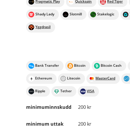
Pragmatic Play
Quickspin
Red Tiger
Shady Lady
Slotmill
Stakelogic
Yggdrasil
Bank Transfer
Bitcoin
Bitcoin Cash
Ethereum
Litecoin
MasterCard
Ripple
Tether
VISA
minimuminnskudd
200 kr
minimum uttak
200 kr