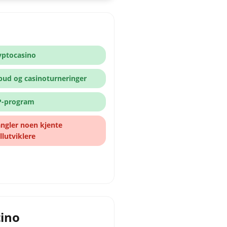
yptocasino
lbud og casinoturneringer
P-program
ngler noen kjente
llutviklere
tino