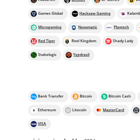
Games Global
Hacksaw Gaming
Kalam
Microgaming
Novomatic
Playtech
Red Tiger
Reel Kingdom
Shady Lady
Stakelogic
Yggdrasil
Bank Transfer
Bitcoin
Bitcoin Cash
Ethereum
Litecoin
MasterCard
VISA