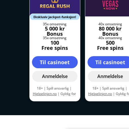
Eksklusiv jackpot-funksjon!
35x omsetning
40x omsetning
5 000 kr
80 000 kr
Bonus
Bonus
35x omsetning
40x omsetning
100
500
Free spins
Free spins
Til casinoet
Til casinoet
Anmeldelse
Anmeldelse
18+ | Spill ansvarlig |
18+ | Spill ansvarlig |
Hjelpelinjen.no
| Gyldig for
Hjelpelinjen.no
| Gyldig f
nye spillere som setter inn
spillere som setter inn
minst 200 kr.
minst 200 kr.
Bonuspengene og free
Casinobonusen må
spins må omsettes 35x
omsettes 40x innen 7
innen 7 dager. |
Regler og
dager. For free spins er d
vilkår gjelder
et omsetningskrav på 40