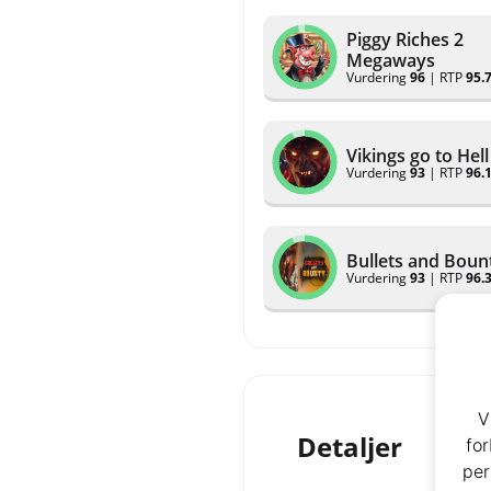
Piggy Riches 2
Megaways
Vurdering
96
| RTP
95.
Vikings go to Hell
Vurdering
93
| RTP
96.
Bullets and Boun
Vurdering
93
| RTP
96.
V
Detaljer
for
per