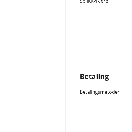
Spillutviklere
Betaling
Betalingsmetoder