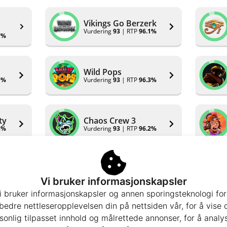
Vikings Go Berzerk
Vurdering
93
| RTP
96.1%
7%
Wild Pops
1%
Vurdering
93
| RTP
96.3%
ty
Chaos Crew 3
3%
Vurdering
93
| RTP
96.2%
Vi bruker informasjonskapsler
i bruker informasjonskapsler og annen sporingsteknologi for
Navn
Roostino
bedre nettleseropplevelsen din på nettsiden vår, for å vise
sonlig tilpasset innhold og målrettede annonser, for å analy
Lansert
2026