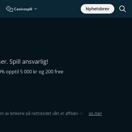
Nyhetsbrev
Casinospill
r. Spill ansvarlig!
 opptil 5 000 kr og 200 free
av lenkene på nettstedet vårt er affiliate-lenker, noe
vis mer
n ekstra kostnad for deg.