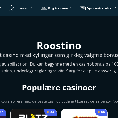
Casinoer
Kryptocasino
Spilleautomater
Roostino
t casino med kyllinger som gir deg valgfrie bonuse
g av spillaction. Du kan begynne med en casinobonus på 100%
spins, underlagt regler og vilkår. Sørg for å spille ansvarlig.
Populære casinoer
oble spillere med de beste casinotilbudene tilpasset deres behov. Noen 
kker på en og gjør et innskudd, kan NorgeKasino motta en provisjon – ute
87
83
66