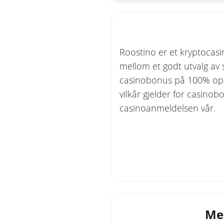
Roostino er et kryptocasi
mellom et godt utvalg av
casinobonus på 100% oppti
vilkår gjelder for casinobo
casinoanmeldelsen vår.
Mes