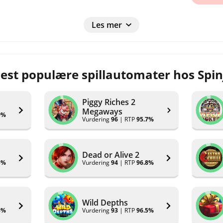
Les mer
est populære spillautomater hos Spin
Piggy Riches 2
Megaways
9%
Vurdering
96
| RTP
95.7%
Dead or Alive 2
5%
Vurdering
94
| RTP
96.8%
Wild Depths
8%
Vurdering
93
| RTP
96.5%