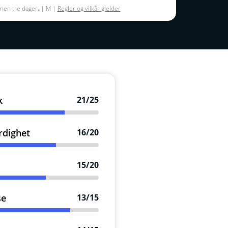
nen tre dager. | M |
Regler og vilkår gjelder
k
21/25
rdighet
16/20
15/20
se
13/15