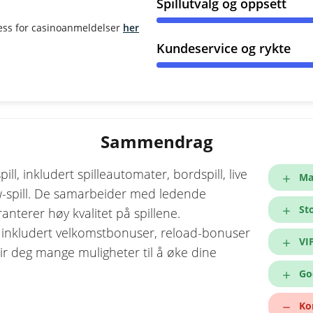
Spillutvalg og oppsett
ess for casinoanmeldelser
her
Kundeservice og rykte
Sammendrag
pill, inkludert spilleautomater, bordspill, live
Ma
w-spill. De samarbeider med ledende
Sto
ranterer høy kvalitet på spillene.
 inkludert velkomstbonuser, reload-bonuser
VI
gir deg mange muligheter til å øke dine
Go
Ko