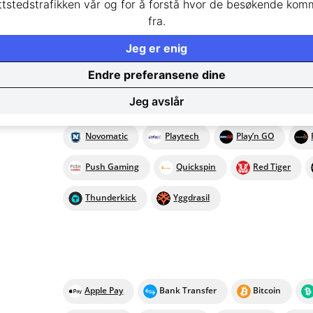
Craps
Spilleautomater
Poker
ttstedstrafikken vår og for å forstå hvor de besøkende kom
fra.
BetSoft
Big Time Gaming
Elk Studios
Jeg er enig
Endre preferansene dine
Fantasma
Four Leaf Gaming
Hacksaw 
Jeg avslår
Iron Dog Studio
Kalamba Games
NetEn
Novomatic
Playtech
Play’n GO
Push Gaming
Quickspin
Red Tiger
Thunderkick
Yggdrasil
Apple Pay
Bank Transfer
Bitcoin