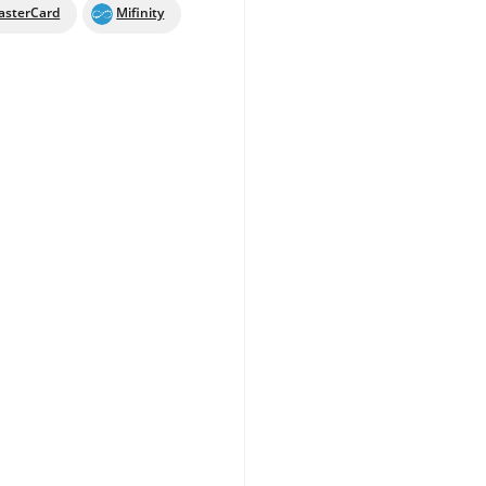
asterCard
Mifinity