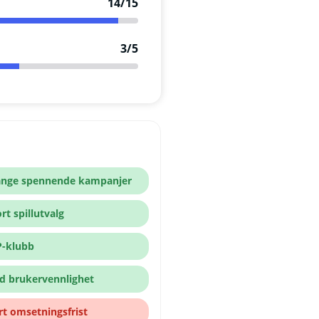
14/15
3/5
nge spennende kampanjer
rt spillutvalg
P-klubb
d brukervennlighet
rt omsetningsfrist