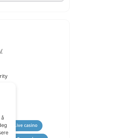
m/
ity
 å
 deg
Live casino
sere