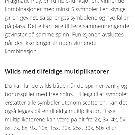
Pragmatic Play, er Tumble-funksjonen. Vinnende
kombinasjoner med minst 5 symboler i en klynge,
gir en gevinst, så sprenges symbolene og nye faller
på plass. Dette kan føre til flere sammenhengende
gevinster på samme spinn. Funksjonen avsluttes
når det ikke lenger er noen vinnende
kombinasjon.
Wilds med tilfeldige multiplikatorer
Du kan lande wilds både når du spinner vanlig og i
bonusspillet med free spins. I tillegg til at symbolet
erstatter alle symboler utenom scatteren, kan det
også legges på en tilfeldig multiplikator. Disse
multiplikatorene kan være på alt fra 2x, 3x, 4x, 5x,
6x, 7x, 8x, 9x, 10x, 15x, 20x, 25x, 30x, 50x eller