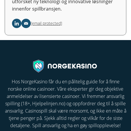
utforsket ny teknologi og innovative løsninger
innenfor spillbransjen.
[email protected]
Hos NorgeKasino får du en pålitelig guide for å finne
norske online casinoer. Våre eksperter gir deg objektive
anmeldelser av lisensierte casinoer. Vi fremmer ansvarlig
spilling (18+,
Hjelpelinjen.no
) og oppfordrer deg til å spille
ansvarlig. Casinospill skal være morsomt, og ikke en måte å
tjene penger på. Sjekk alltid regler og vilkår for de siste
detaljene. Spill ansvarlig og ha en gøy spillopplevelse!