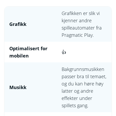
Grafikken er slik vi
kjenner andre
Grafikk
spilleautomater fra
Pragmatic Play.
Optimalisert for
👍
mobilen
Bakgrunnsmusikken
passer bra til temaet,
og du kan høre høy
Musikk
latter og andre
effekter under
spillets gang.