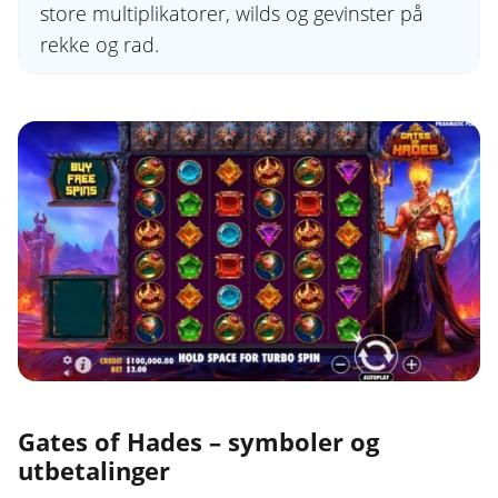
store multiplikatorer, wilds og gevinster på
rekke og rad.
Gates of Hades – symboler og
utbetalinger