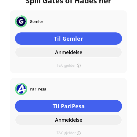
Spill Gates of Hades her
Gemler
Til Gemler
Anmeldelse
T&C gjelder
PariPesa
Til PariPesa
Anmeldelse
T&C gjelder