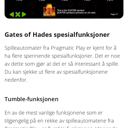
Gates of Hades spesialfunksjoner
Spilleautomater fra Pragmatic Play er kjent for å
ha flere spennende spesialfunksjoner. Det er noe
av dette som gjør at det er så interessant å spille.
Du kan sjekke ut flere av spesialfunksjonene
nedenfor.
Tumble-funksjonen
En av de mest vanlige funksjonene som er
tilgjengelig på en rekke av spilleautomatene fra