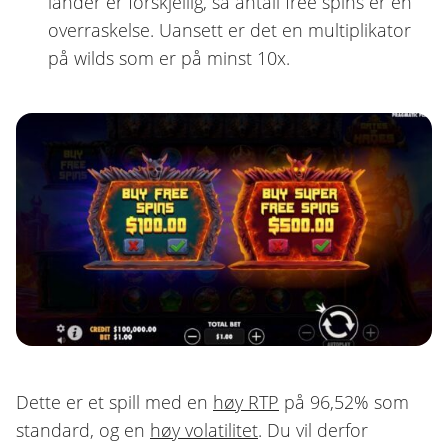
lander er forskjellig, så antall free spins er en
overraskelse. Uansett er det en multiplikator
på wilds som er på minst 10x.
Dette er et spill med en
høy RTP
på 96,52% som
standard, og en
høy volatilitet
. Du vil derfor