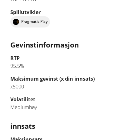
Spillutvikler
Pragmatic Play
Gevinstinformasjon
RTP
95.5%
Maksimum gevinst (x din innsats)
x5000
Volatilitet
Mediumhøy
innsats
Maksinnsats