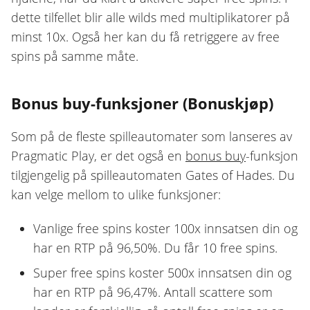
dette tilfellet blir alle wilds med multiplikatorer på
minst 10x. Også her kan du få retriggere av free
spins på samme måte.
Bonus buy-funksjoner (Bonuskjøp)
Som på de fleste spilleautomater som lanseres av
Pragmatic Play, er det også en
bonus buy
-funksjon
tilgjengelig på spilleautomaten Gates of Hades. Du
kan velge mellom to ulike funksjoner:
Vanlige free spins koster 100x innsatsen din og
har en RTP på 96,50%. Du får 10 free spins.
Super free spins koster 500x innsatsen din og
har en RTP på 96,47%. Antall scattere som