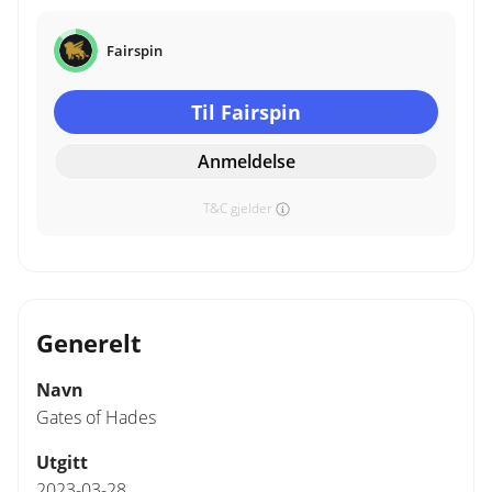
Fairspin
Til Fairspin
Anmeldelse
T&C gjelder
Generelt
Navn
Gates of Hades
Utgitt
2023-03-28