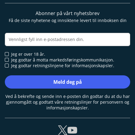
Abonner på vårt nyhetsbrev
Få de siste nyhetene og innsiktene levert til innboksen din
Jeg er over 18 år.
Jeg godtar å motta markedsføringskommunikasjon.
Jeg godtar retningslinjene for informasjonskapsler.
Meld deg på
Ved å bekrefte og sende inn e-posten din godtar du at du har
gjennomgått og godtatt våre retningslinjer for personvern og
informasjonskapsler.