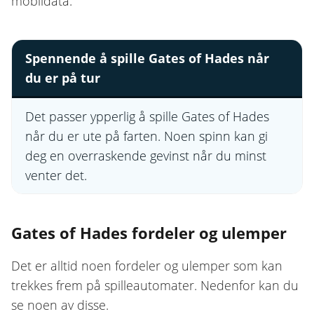
mobildata.
Spennende å spille Gates of Hades når
du er på tur
Det passer ypperlig å spille Gates of Hades
når du er ute på farten. Noen spinn kan gi
deg en overraskende gevinst når du minst
venter det.
Gates of Hades fordeler og ulemper
Det er alltid noen fordeler og ulemper som kan
trekkes frem på spilleautomater. Nedenfor kan du
se noen av disse.