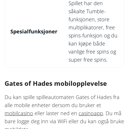
Spillet har den
såkalte Tumble-
funksjonen, store
multiplikatorer, free
Spesialfunksjoner
spins-funksjon og du
kan kjøpe både
vanlige free spins og
super free spins.
Gates of Hades mobilopplevelse
Du kan spille spilleautomaten Gates of Hades fra
alle mobile enheter dersom du bruker et
mobilcasino
eller laster ned en
casinoapp
. Du må
bare logge deg inn via WiFi eller du kan også bruke