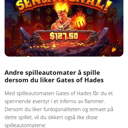
Andre spilleautomater å spille
dersom du liker Gates of Hades
Med spilleautomaten Gates of Hades får du et
spennende eventyr i et inferno av flammer.
Dersom du liker funksjonaliteten og temaet på
dette spillet, vil du sikkert også like disse
spilleautomatene: