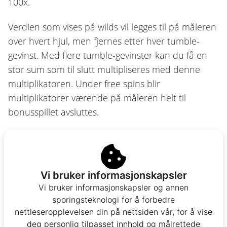
100x.
Verdien som vises på wilds vil legges til på måleren
over hvert hjul, men fjernes etter hver tumble-
gevinst. Med flere tumble-gevinster kan du få en
stor sum som til slutt multipliseres med denne
multiplikatoren. Under free spins blir
multiplikatorer værende på måleren helt til
bonusspillet avsluttes.
Free spins på Gates of Hades
Du kan aktivere vanlige
free spins
dersom du
Vi bruker informasjonskapsler
lander tre scattere på hjulene. Da får du kreditert
Vi bruker informasjonskapsler og annen
10 free spins med spesialfunksjonene. Du kan
sporingsteknologi for å forbedre
aktivere ytterligere free spins ved å lande 3, 4, 5, 6
nettleseropplevelsen din på nettsiden vår, for å vise
deg personlig tilpasset innhold og målrettede
eller flere scattere. Dette vil gi deg henholdsvis 5, 7,