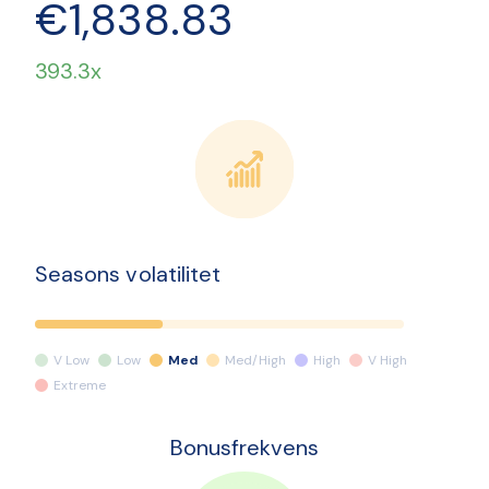
€1,838.83
393.3x
Seasons volatilitet
V Low
Low
Med
Med/High
High
V High
Extreme
Bonusfrekvens