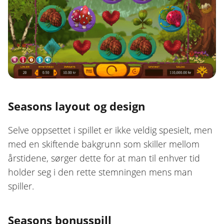
Seasons layout og design
Selve oppsettet i spillet er ikke veldig spesielt, men
med en skiftende bakgrunn som skiller mellom
årstidene, sørger dette for at man til enhver tid
holder seg i den rette stemningen mens man
spiller.
Seasons bonusspill