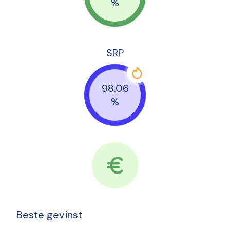
%
SRP
98.06
%
Beste gevinst