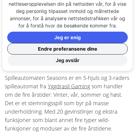
nettleseropplevelsen din på nettsiden vår, for å vise
deg personlig tilpasset innhold og målrettede
annonser, for å analysere nettstedstrafikken vår og
for å forstå hvor de besøkende kommer fra.
Se statistikker
© Slot Tracker
Jeg er enig
Endre preferansene dine
Jeg avslår
Seasons spillanmeldelse
Spilleautomaten Seasons er en 5-hjuls og 3-raders
spilleautomat fra
Yggdrasil Gaming
som handler
om de fire årstider: Vinter, vår, sommer og høst.
Det er et stemningsspill som byr på masse
underholdning. Med 20 gevinstlinjer og ekstra
funksjoner som blant annet fire typer wild-
funksjoner og moduser av de fire årstidene.