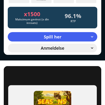
x1500
96.1%
Maksimum gevinst (x din
RTP
innsats)
Spill her
Anmeldelse