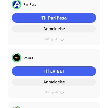
PariPesa
Til PariPesa
Anmeldelse
T&C gjelder
LV BET
Til LV BET
Anmeldelse
T&C gjelder