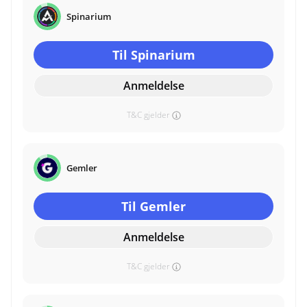
Spinarium
Til Spinarium
Anmeldelse
T&C gjelder
Gemler
Til Gemler
Anmeldelse
T&C gjelder