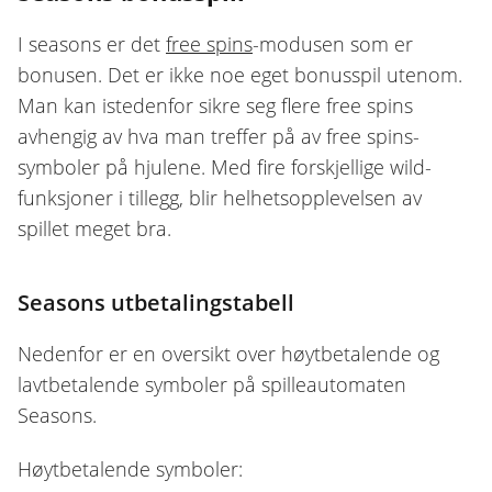
I seasons er det
free spins
-modusen som er
bonusen. Det er ikke noe eget bonusspil utenom.
Man kan istedenfor sikre seg flere free spins
avhengig av hva man treffer på av free spins-
symboler på hjulene. Med fire forskjellige wild-
funksjoner i tillegg, blir helhetsopplevelsen av
spillet meget bra.
Seasons utbetalingstabell
Nedenfor er en oversikt over høytbetalende og
lavtbetalende symboler på spilleautomaten
Seasons.
Høytbetalende symboler: