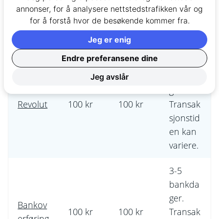
100 kr
–
annonser, for å analysere nettstedstrafikken vår og
card
Bankov
for å forstå hvor de besøkende kommer fra.
erføring
til uttak.
Jeg er enig
Endre preferansene dine
3-5
bankda
Jeg avslår
ger.
Revolut
100 kr
100 kr
Transak
sjonstid
en kan
variere.
3-5
bankda
ger.
Bankov
100 kr
100 kr
Transak
erføring