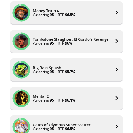
Money Train 4
Vurdering
95
| RTP
96.5%
Tombstone Slaughter: El Gordo's Revenge
Vurdering
95
| RTP
96%
Big Bass Splash
Vurdering
95
| RTP
95.7%
Mental 2
Vurdering
95
| RTP
96.1%
Gates of Olympus Super Scatter
Vurdering
95
| RTP
96.5%