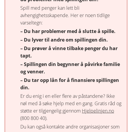
Spill med penger kan lett bli
avhengighetsskapende. Her er noen tidlige
varseltegn:
– Du har problemer med å slutte å spille.
– Du lyver til andre om spillingen din.
– Du prøver å vinne tilbake penger du har
tapt.
– Spillingen din begynner å påvirke familie
og venner.
– Du tar opp lån for å finansiere spillingen
din.
Er du enig i en eller flere av påstandene? Ikke
nøl med å søke hjelp med en gang. Gratis råd og
støtte er tilgjengelig gjennom
Hjelpelinjen.no
(800 800 40).
Du kan også kontakte andre organisasjoner som