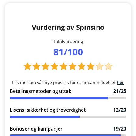
Vurdering av Spinsino
Totalvurdering
81/100
Les mer om vår nye prosess for casinoanmeldelser
her
Betalingsmetoder og uttak
21/25
Lisens, sikkerhet og troverdighet
12/20
Bonuser og kampanjer
19/20