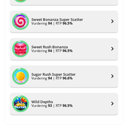
Sweet Bonanza Super Scatter
Vurdering
94
| RTP
96.5%
Sweet Rush Bonanza
Vurdering
94
| RTP
96.5%
Sugar Rush Super Scatter
Vurdering
94
| RTP
96.6%
Wild Depths
Vurdering
93
| RTP
96.5%