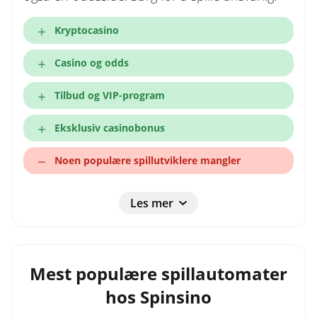
Kryptocasino
Casino og odds
Tilbud og VIP-program
Eksklusiv casinobonus
Noen populære spillutviklere mangler
Les mer
Mest populære spillautomater
hos Spinsino