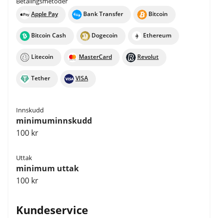
Betalingsmetoder
Apple Pay
Bank Transfer
Bitcoin
Bitcoin Cash
Dogecoin
Ethereum
Litecoin
MasterCard
Revolut
Tether
VISA
Innskudd
minimuminnskudd
100 kr
Uttak
minimum uttak
100 kr
Kundeservice