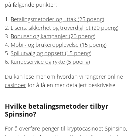
på følgende punkter:
1.
Betalingsmetoder og uttak (25 poeng)
2.
Lisens, sikkerhet og troverdighet (20 poeng)
3.
Bonuser og kampanjer (20 poeng)
4.
Mobil- og brukeropplevelse (15 poeng)
5.
Spillutvalg og oppsett (15 poeng)
6.
Kundeservice og rykte (5 poeng)
Du kan lese mer om
hvordan vi rangerer online
casinoer
for å få en mer detaljert beskrivelse.
Hvilke betalingsmetoder tilbyr
Spinsino?
For å overføre penger til kryptocasinoet Spinsino,