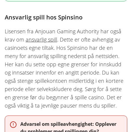
Ansvarlig spill hos Spinsino
Lisensen fra Anjouan Gaming Authority har også
krav om
ansvarlig spill
. Dette er ofte avhengig av
casinoets egne tiltak. Hos Spinsino har de en
meny for ansvarlig spilling nederst på nettsiden.
Her kan du sette opp egne grenser for innskudd
og innsatser innenfor en angitt periode. Du kan
også stenge spillekontoen midlertidig i en kortere
periode eller selvekskludere deg. Sørg for å sette
en grense før du begynner å spille casino. Det er
også viktig å ta jevnlige pauser mens du spiller.
Advarsel om spilleavhengighet: Opplever
du problemer med spillingen din?