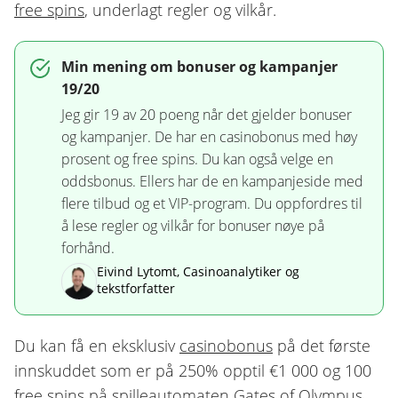
free spins
, underlagt regler og vilkår.
Min mening om bonuser og kampanjer
19/20
Jeg gir 19 av 20 poeng når det gjelder bonuser
og kampanjer. De har en casinobonus med høy
prosent og free spins. Du kan også velge en
oddsbonus. Ellers har de en kampanjeside med
flere tilbud og et VIP-program. Du oppfordres til
å lese regler og vilkår for bonuser nøye på
forhånd.
Eivind Lytomt, Casinoanalytiker og
tekstforfatter
Du kan få en eksklusiv
casinobonus
på det første
innskuddet som er på 250% opptil €1 000 og 100
free spins på spilleautomaten Gates of Olympus.