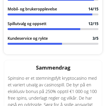
Mobil- og brukeropplevelse
14/15
Spillutvalg og oppsett
12/15
Kundeservice og rykte
3/5
Sammendrag
Spinsino er et stemningsfylt kryptocasino med
et variert utvalg av casinospill. De byr på en
eksklusiv bonus på 250% opptil €1 000 og 100
free spins, underlagt regler og vilkår. De har
også en oddsside. Sørg for å spille ansvarlig!