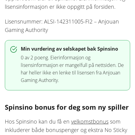
lisensinformasjon er ikke oppgitt på forsiden.
Lisensnummer: ALSI-142311005-FI2 – Anjouan
Gaming Authority
Min vurdering av selskapet bak Spinsino
0 av 2 poeng. Eierinformasjon og
lisensinformasjon er mangelfull på nettsiden. De
har heller ikke en lenke til lisensen fra Anjouan
Gaming Authority.
Spinsino bonus for deg som ny spiller
Hos Spinsino kan du få en
velkomstbonus
som
inkluderer både bonuspenger og ekstra No Sticky