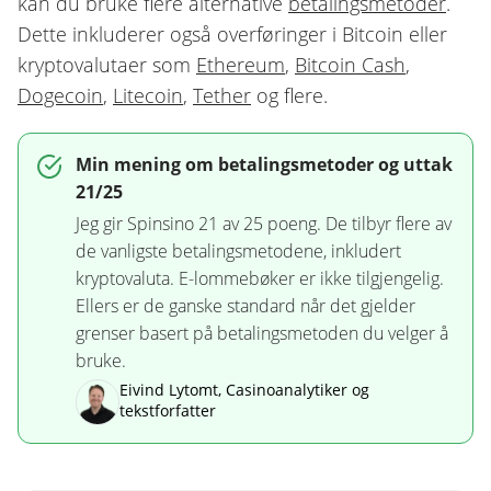
kan du bruke flere alternative
betalingsmetoder
.
Dette inkluderer også overføringer i Bitcoin eller
kryptovalutaer som
Ethereum
,
Bitcoin Cash
,
Dogecoin
,
Litecoin
,
Tether
og flere.
Min mening om betalingsmetoder og uttak
21/25
Jeg gir Spinsino 21 av 25 poeng. De tilbyr flere av
de vanligste betalingsmetodene, inkludert
kryptovaluta. E-lommebøker er ikke tilgjengelig.
Ellers er de ganske standard når det gjelder
grenser basert på betalingsmetoden du velger å
bruke.
Eivind Lytomt, Casinoanalytiker og
tekstforfatter