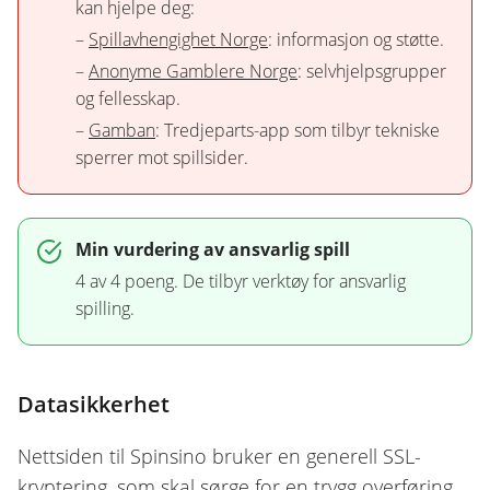
kan hjelpe deg:
–
Spillavhengighet Norge
: informasjon og støtte.
–
Anonyme Gamblere Norge
: selvhjelpsgrupper
og fellesskap.
–
Gamban
: Tredjeparts-app som tilbyr tekniske
sperrer mot spillsider.
Min vurdering av ansvarlig spill
4 av 4 poeng. De tilbyr verktøy for ansvarlig
spilling.
Datasikkerhet
Nettsiden til Spinsino bruker en generell SSL-
kryptering, som skal sørge for en trygg overføring