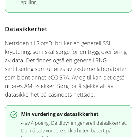
spilling.
Datasikkerhet
Nettsiden til SlotsDJ bruker en generell SSL-
kryptering, som skal sørge for en trygg overføring
av data. Det finnes også en generell RNG-
sertifisering som utføres av eksterne laboratorier
som blant annet
eCOGRA
. Av og til kan det også
utføres AML-sjekker. Sørg for å sjekke alt av
datasikkerhet på casinoets nettside.
Min vurdering av datasikkerhet
4 av 4 poeng. De tilbyr en generell datasikkerhet.
Du må selv vurdere sikkerheten basert på