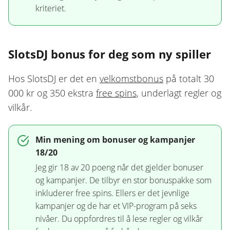
kriteriet.
SlotsDJ bonus for deg som ny spiller
Hos SlotsDJ er det en
velkomstbonus
på totalt 30
000 kr og 350 ekstra
free spins
, underlagt regler og
vilkår.
Min mening om bonuser og kampanjer
18/20
Jeg gir 18 av 20 poeng når det gjelder bonuser
og kampanjer. De tilbyr en stor bonuspakke som
inkluderer free spins. Ellers er det jevnlige
kampanjer og de har et VIP-program på seks
nivåer. Du oppfordres til å lese regler og vilkår