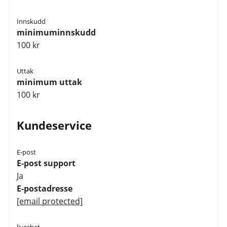
Innskudd
minimuminnskudd
100 kr
Uttak
minimum uttak
100 kr
Kundeservice
E-post
E-post support
Ja
E-postadresse
[email protected]