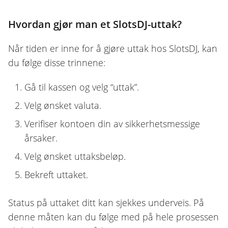
Hvordan gjør man et SlotsDJ-uttak?
Når tiden er inne for å gjøre uttak hos SlotsDJ, kan
du følge disse trinnene:
Gå til kassen og velg “uttak”.
Velg ønsket valuta.
Verifiser kontoen din av sikkerhetsmessige
årsaker.
Velg ønsket uttaksbeløp.
Bekreft uttaket.
Status på uttaket ditt kan sjekkes underveis. På
denne måten kan du følge med på hele prosessen