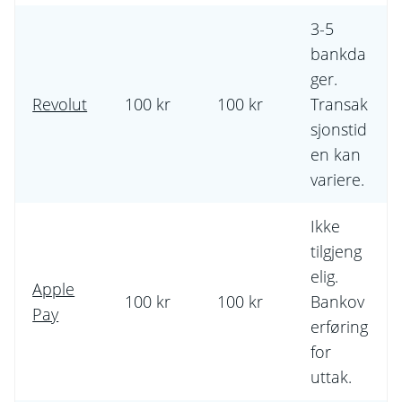
3-5
bankda
ger.
Revolut
100 kr
100 kr
Transak
sjonstid
en kan
variere.
Ikke
tilgjeng
elig.
Apple
100 kr
100 kr
Bankov
Pay
erføring
for
uttak.