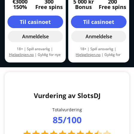
€3000
300
5 000 kr
200
150%
Free spins
Bonus
Free spins
Til casinoet
Til casinoet
Anmeldelse
Anmeldelse
18+ | Spill ansvarlig |
18+ | Spill ansvarlig |
Hjelpelinjen.no
| Gyldig for nye
Hjelpelinjen.no
| Gyldig for
spillere som setter inn minst
spillere som setter inn minst 200
€25. Innskuddet +
kr. Bonusen har et
bonuspengene må omsettes 50x
omsetningskrav på 35x
innen 14 dager. Free spins må
(innskudd + bonus). Free spins
omsettes 50x innen samme
har et omsetningskrav på 40x
periode. Maksuttak for bonus er
innen samme periode |
Regler
Vurdering av SlotsDJ
8x bonusbeløpet og maks €100
og vilkår gjelder
fra free spins. Bonuskode:
GL3000 |
Regler og vilkår
Totalvurdering
gjelder
85/100