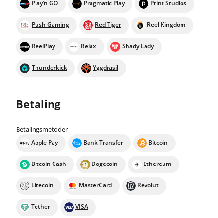
Play’n GO
Pragmatic Play
Print Studios
Push Gaming
Red Tiger
Reel Kingdom
ReelPlay
Relax
Shady Lady
Thunderkick
Yggdrasil
Betaling
Betalingsmetoder
Apple Pay
Bank Transfer
Bitcoin
Bitcoin Cash
Dogecoin
Ethereum
Litecoin
MasterCard
Revolut
Tether
VISA