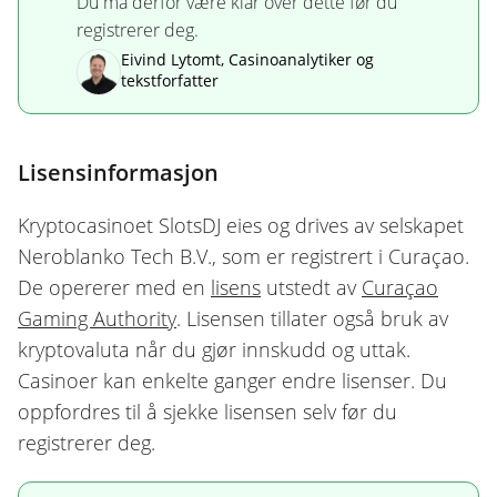
Du må derfor være klar over dette før du
registrerer deg.
Eivind Lytomt, Casinoanalytiker og
tekstforfatter
Lisensinformasjon
Kryptocasinoet SlotsDJ eies og drives av selskapet
Neroblanko Tech B.V., som er registrert i Curaçao.
De opererer med en
lisens
utstedt av
Curaçao
Gaming Authority
. Lisensen tillater også bruk av
kryptovaluta når du gjør innskudd og uttak.
Casinoer kan enkelte ganger endre lisenser. Du
oppfordres til å sjekke lisensen selv før du
registrerer deg.