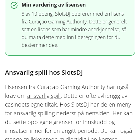
Min vurdering av lisensen
8 av 10 poeng. SlotsDJ opererer med en lisens
fra Curaçao Gaming Authority. Dette er generelt
sett en lisens som har mindre anerkjennelse, så
du må ta dette med inn i beregningen før du
bestemmer deg.
Ansvarlig spill hos SlotsDJ
Lisensen fra Curaçao Gaming Authority har også
krav om
ansvarlig spill
. Dette er ofte avhengig av
casinoets egne tiltak. Hos SlotsDJ har de en meny
for ansvarlig spilling nederst på nettsiden. Her kan
du sette opp egne grenser for innskudd og
innsatser innenfor en angitt periode. Du kan også
stenge spillekontoen midlertidig i en kortere