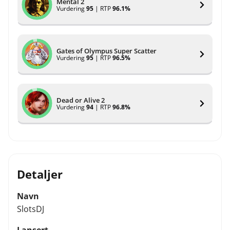
Mental 2
Vurdering
95
| RTP
96.1%
Gates of Olympus Super Scatter
Vurdering
95
| RTP
96.5%
Dead or Alive 2
Vurdering
94
| RTP
96.8%
Detaljer
Navn
SlotsDJ