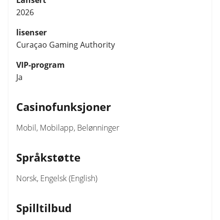
Lansert
2026
lisenser
Curaçao Gaming Authority
VIP-program
Ja
Casinofunksjoner
Mobil, Mobilapp, Belønninger
Språkstøtte
Norsk, Engelsk (English)
Spilltilbud