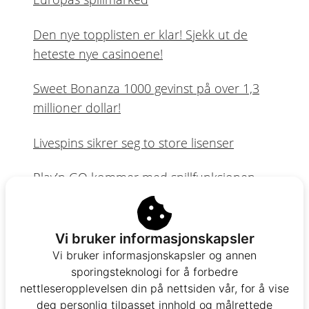
Den nye topplisten er klar! Sjekk ut de
heteste nye casinoene!
Sweet Bonanza 1000 gevinst på over 1,3
millioner dollar!
Livespins sikrer seg to store lisenser
Play’n GO kommer med spillfunksjonen
Blitzways™
Dansk spillmarked åpner dørene for
Vi bruker informasjonskapsler
Wazdan og Hacksaw Gaming
Vi bruker informasjonskapsler og annen
sporingsteknologi for å forbedre
nettleseropplevelsen din på nettsiden vår, for å vise
Skribent
deg personlig tilpasset innhold og målrettede