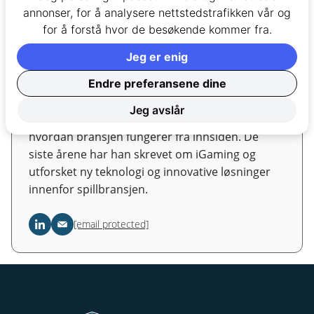
annonser, for å analysere nettstedstrafikken vår og
for å forstå hvor de besøkende kommer fra.
Eivind Lytomt
Casinoanalytiker og tekstforfatter
Jeg er enig
Endre preferansene dine
Eivind har vært en del av spillbransjen helt siden
2008. Han har jobbet for flere ledende
Jeg avslår
spillselskaper og fått et godt overblikk over
hvordan bransjen fungerer fra innsiden. De
siste årene har han skrevet om iGaming og
utforsket ny teknologi og innovative løsninger
innenfor spillbransjen.
[email protected]