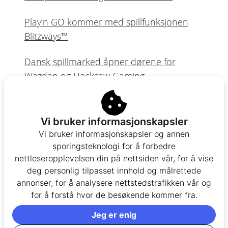
Play’n GO kommer med spillfunksjonen
Blitzways™
Dansk spillmarked åpner dørene for
Wazdan og Hacksaw Gaming
Skribent
Vi bruker informasjonskapsler
Vi bruker informasjonskapsler og annen
sporingsteknologi for å forbedre
Eivind Lytomt
nettleseropplevelsen din på nettsiden vår, for å vise
Casinoanalytiker og tekstforfatter
deg personlig tilpasset innhold og målrettede
Eivind har vært en del av spillbransjen helt siden
annonser, for å analysere nettstedstrafikken vår og
2008. Han har jobbet for flere ledende
for å forstå hvor de besøkende kommer fra.
spillselskaper og fått et godt overblikk over
Jeg er enig
hvordan bransjen fungerer fra innsiden. De