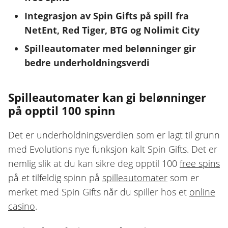
Integrasjon av Spin Gifts på spill fra
NetEnt, Red Tiger, BTG og Nolimit City
Spilleautomater med belønninger gir
bedre underholdningsverdi
Spilleautomater kan gi belønninger
på opptil 100 spinn
Det er underholdningsverdien som er lagt til grunn
med Evolutions nye funksjon kalt Spin Gifts. Det er
nemlig slik at du kan sikre deg opptil 100
free spins
på et tilfeldig spinn på
spilleautomater
som er
merket med Spin Gifts når du spiller hos et
online
casino
.