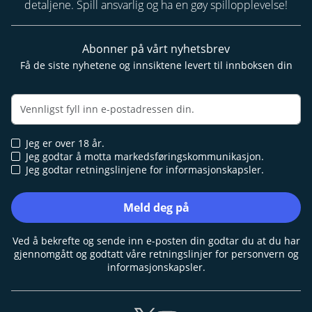
detaljene. Spill ansvarlig og ha en gøy spillopplevelse!
Abonner på vårt nyhetsbrev
Få de siste nyhetene og innsiktene levert til innboksen din
Jeg er over 18 år.
Jeg godtar å motta markedsføringskommunikasjon.
Jeg godtar retningslinjene for informasjonskapsler.
Meld deg på
Ved å bekrefte og sende inn e-posten din godtar du at du har
gjennomgått og godtatt våre retningslinjer for personvern og
informasjonskapsler.