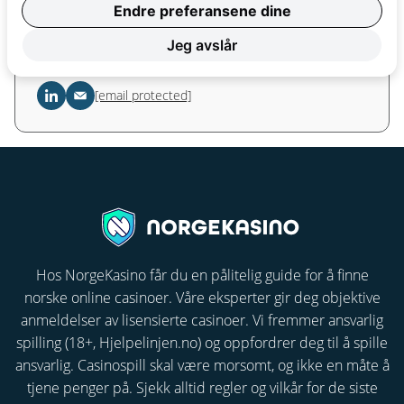
siste årene har han skrevet om iGaming og
Endre preferansene dine
utforsket ny teknologi og innovative løsninger
Jeg avslår
innenfor spillbransjen.
[email protected]
Hos NorgeKasino får du en pålitelig guide for å finne
norske online casinoer. Våre eksperter gir deg objektive
anmeldelser av lisensierte casinoer. Vi fremmer ansvarlig
spilling (18+,
Hjelpelinjen.no
) og oppfordrer deg til å spille
ansvarlig. Casinospill skal være morsomt, og ikke en måte å
tjene penger på. Sjekk alltid regler og vilkår for de siste