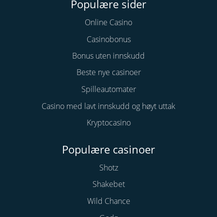
Populære sider
Online Casino
Casinobonus
Bonus uten innskudd
Beste nye casinoer
Spilleautomater
Casino med lavt innskudd og høyt uttak
Kryptocasino
Populære casinoer
Shotz
Shakebet
Wild Chance